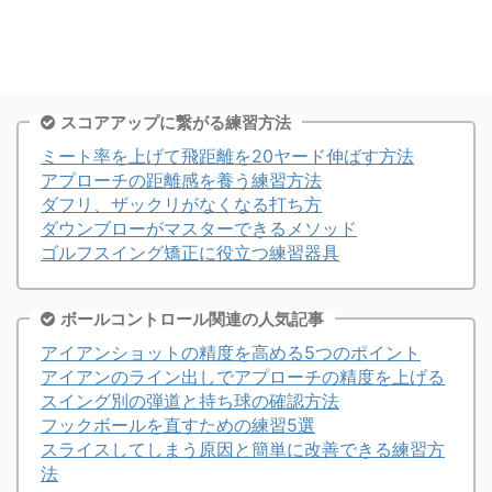
スコアアップに繋がる練習方法
ミート率を上げて飛距離を20ヤード伸ばす方法
アプローチの距離感を養う練習方法
ダフリ、ザックリがなくなる打ち方
ダウンブローがマスターできるメソッド
ゴルフスイング矯正に役立つ練習器具
ボールコントロール関連の人気記事
アイアンショットの精度を高める5つのポイント
アイアンのライン出しでアプローチの精度を上げる
スイング別の弾道と持ち球の確認方法
フックボールを直すための練習5選
スライスしてしまう原因と簡単に改善できる練習方
法