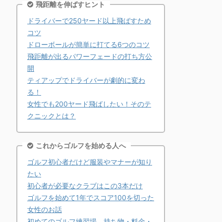
飛距離を伸ばすヒント
ドライバーで250ヤード以上飛ばすため
コツ
ドローボールが簡単に打てる6つのコツ
飛距離が出るパワーフェードの打ち方公
開
ティアップでドライバーが劇的に変わ
る！
女性でも200ヤード飛ばしたい！そのテ
クニックとは？
これからゴルフを始める人へ
ゴルフ初心者だけど服装やマナーが知り
たい
初心者が必要なクラブはこの3本だけ
ゴルフを始めて1年でスコア100を切った
女性のお話
初めてのゴルフ練習場、持ち物・料金・