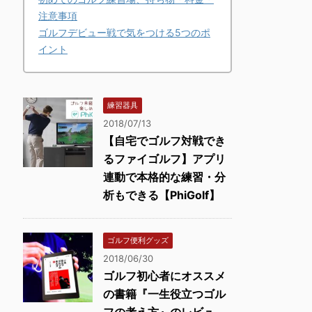
注意事項
ゴルフデビュー戦で気をつける5つのポ
イント
練習器具
2018/07/13
【自宅でゴルフ対戦でき
るファイゴルフ】アプリ
連動で本格的な練習・分
析もできる【PhiGolf】
ゴルフ便利グッズ
2018/06/30
ゴルフ初心者にオススメ
の書籍『一生役立つゴル