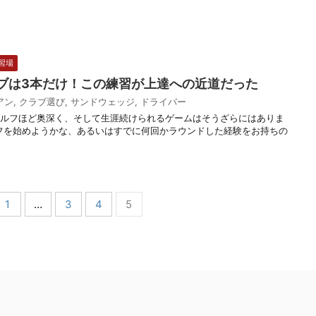
習場
ブは3本だけ！この練習が上達への近道だった
アン
,
クラブ選び
,
サンドウェッジ
,
ドライバー
ゴルフほど奥深く、そして生涯続けられるゲームはそうざらにはありま
フを始めようかな、あるいはすでに何回かラウンドした経験をお持ちの
1
…
3
4
5