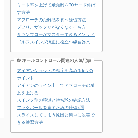
ミート率を上げて飛距離を20ヤード伸ば
す方法
アプローチの距離感を養う練習方法
ダフリ、ザックリがなくなる打ち方
ダウンブローがマスターできるメソッド
ゴルフスイング矯正に役立つ練習器具
ボールコントロール関連の人気記事
アイアンショットの精度を高める5つの
ポイント
アイアンのライン出しでアプローチの精
度を上げる
スイング別の弾道と持ち球の確認方法
フックボールを直すための練習5選
スライスしてしまう原因と簡単に改善で
きる練習方法