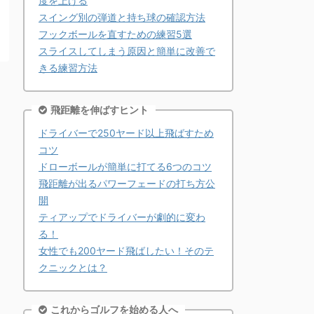
度を上げる
スイング別の弾道と持ち球の確認方法
フックボールを直すための練習5選
スライスしてしまう原因と簡単に改善で
きる練習方法
飛距離を伸ばすヒント
ドライバーで250ヤード以上飛ばすため
コツ
ドローボールが簡単に打てる6つのコツ
飛距離が出るパワーフェードの打ち方公
開
ティアップでドライバーが劇的に変わ
る！
女性でも200ヤード飛ばしたい！そのテ
クニックとは？
これからゴルフを始める人へ