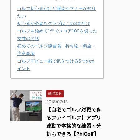
ゴルフ初心者だけど服装やマナーが知り
たい
初心者が必要なクラブはこの3本だけ
ゴルフを始めて1年でスコア100を切った
女性のお話
初めてのゴルフ練習場、持ち物・料金・
注意事項
ゴルフデビュー戦で気をつける5つのポ
イント
練習器具
2018/07/13
【自宅でゴルフ対戦でき
るファイゴルフ】アプリ
連動で本格的な練習・分
析もできる【PhiGolf】