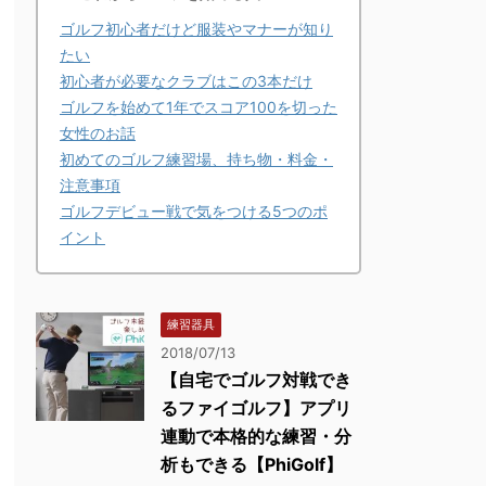
ゴルフ初心者だけど服装やマナーが知り
たい
初心者が必要なクラブはこの3本だけ
ゴルフを始めて1年でスコア100を切った
女性のお話
初めてのゴルフ練習場、持ち物・料金・
注意事項
ゴルフデビュー戦で気をつける5つのポ
イント
練習器具
2018/07/13
【自宅でゴルフ対戦でき
るファイゴルフ】アプリ
連動で本格的な練習・分
析もできる【PhiGolf】