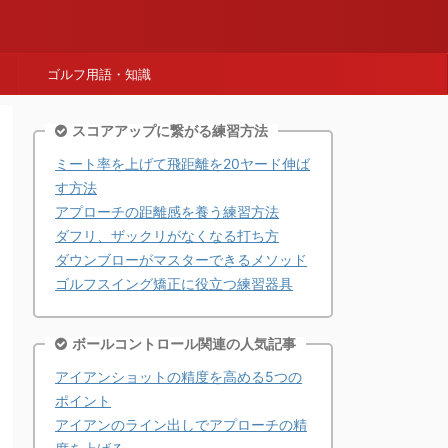
ゴルフ用語・知識
スコアアップに繋がる練習方法
ミート率を上げて飛距離を20ヤード伸ば
す方法
アプローチの距離感を養う練習方法
ダフリ、ザックリがなくなる打ち方
ダウンブローがマスターできるメソッド
ゴルフスイング矯正に役立つ練習器具
ボールコントロール関連の人気記事
アイアンショットの精度を高める5つの
ポイント
アイアンのライン出しでアプローチの精