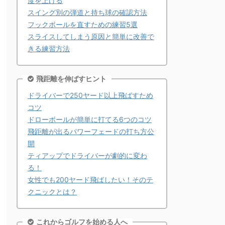
度を上げる
スイング別の弾道と持ち球の確認方法
フックボールを直すための練習5選
スライスしてしまう原因と簡単に改善で
きる練習方法
飛距離を伸ばすヒント
ドライバーで250ヤード以上飛ばすため
コツ
ドローボールが簡単に打てる6つのコツ
飛距離が出るパワーフェードの打ち方公
開
ティアップでドライバーが劇的に変わ
る！
女性でも200ヤード飛ばしたい！そのテ
クニックとは？
これからゴルフを始める人へ