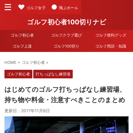
ゴルフ女子
飛ぶボール
ゴルフ初心者100切りナビ
ゴルフ初心者
ゴルフクラブ選び
ゴルフ便利グッズ
ゴルフ上達
ゴルフ100切り
ゴルフ用語・知識
HOME
>
ゴルフ初心者
>
ゴルフ初心者
打ちっぱなし練習場
はじめてのゴルフ打ちっぱなし練習場、
持ち物や料金・注意すべきことのまとめ
更新日：
2017年11月8日