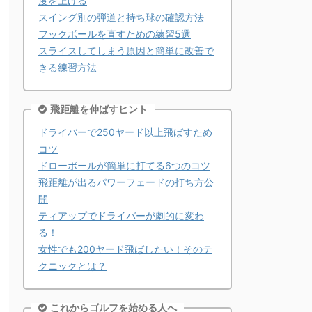
度を上げる
スイング別の弾道と持ち球の確認方法
フックボールを直すための練習5選
スライスしてしまう原因と簡単に改善で
きる練習方法
飛距離を伸ばすヒント
ドライバーで250ヤード以上飛ばすため
コツ
ドローボールが簡単に打てる6つのコツ
飛距離が出るパワーフェードの打ち方公
開
ティアップでドライバーが劇的に変わ
る！
女性でも200ヤード飛ばしたい！そのテ
クニックとは？
これからゴルフを始める人へ