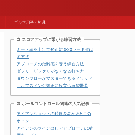
ゴルフ用語・知識
スコアアップに繋がる練習方法
ミート率を上げて飛距離を20ヤード伸ば
す方法
アプローチの距離感を養う練習方法
ダフリ、ザックリがなくなる打ち方
ダウンブローがマスターできるメソッド
ゴルフスイング矯正に役立つ練習器具
ボールコントロール関連の人気記事
アイアンショットの精度を高める5つの
ポイント
アイアンのライン出しでアプローチの精