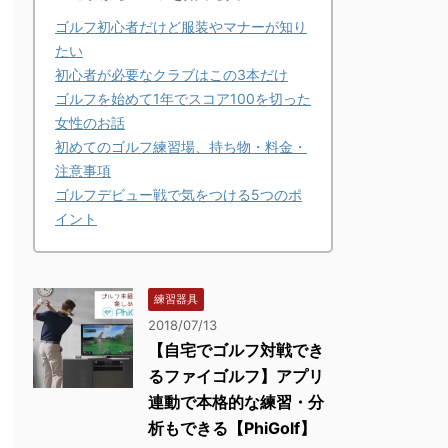
ゴルフ初心者だけど服装やマナーが知り
たい
初心者が必要なクラブはこの3本だけ
ゴルフを始めて1年でスコア100を切った
女性のお話
初めてのゴルフ練習場、持ち物・料金・
注意事項
ゴルフデビュー戦で気をつける5つのポ
イント
練習器具
2018/07/13
【自宅でゴルフ対戦でき
るファイゴルフ】アプリ
連動で本格的な練習・分
析もできる【PhiGolf】