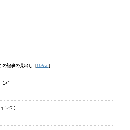
この記事の見出し
[
非表示
]
なもの
イング）