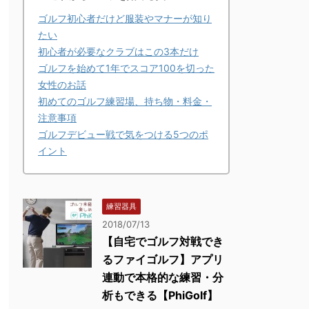
ゴルフ初心者だけど服装やマナーが知り
たい
初心者が必要なクラブはこの3本だけ
ゴルフを始めて1年でスコア100を切った
女性のお話
初めてのゴルフ練習場、持ち物・料金・
注意事項
ゴルフデビュー戦で気をつける5つのポ
イント
練習器具
2018/07/13
【自宅でゴルフ対戦でき
るファイゴルフ】アプリ
連動で本格的な練習・分
析もできる【PhiGolf】