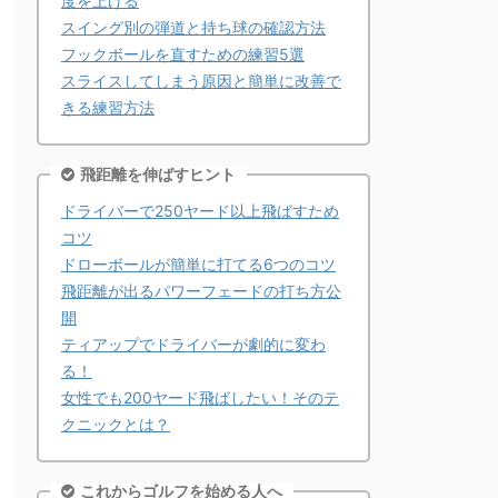
度を上げる
スイング別の弾道と持ち球の確認方法
フックボールを直すための練習5選
スライスしてしまう原因と簡単に改善で
きる練習方法
飛距離を伸ばすヒント
ドライバーで250ヤード以上飛ばすため
コツ
ドローボールが簡単に打てる6つのコツ
飛距離が出るパワーフェードの打ち方公
開
ティアップでドライバーが劇的に変わ
る！
女性でも200ヤード飛ばしたい！そのテ
クニックとは？
これからゴルフを始める人へ