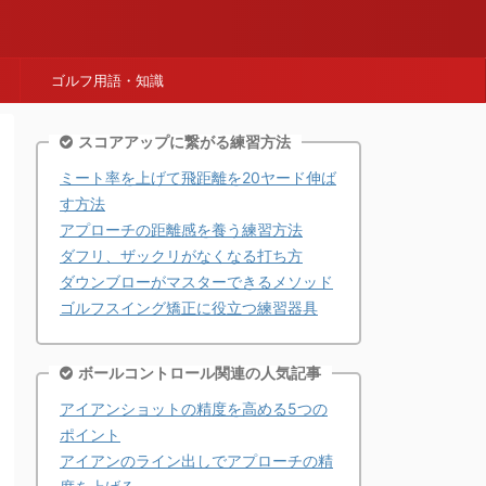
ゴルフ用語・知識
スコアアップに繋がる練習方法
ミート率を上げて飛距離を20ヤード伸ば
す方法
アプローチの距離感を養う練習方法
ダフリ、ザックリがなくなる打ち方
ダウンブローがマスターできるメソッド
ゴルフスイング矯正に役立つ練習器具
ボールコントロール関連の人気記事
アイアンショットの精度を高める5つの
ポイント
アイアンのライン出しでアプローチの精