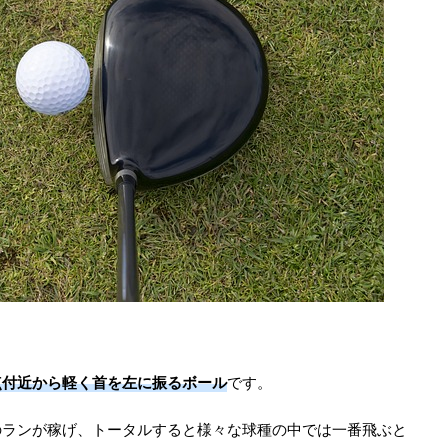
点付近から軽く首を左に振るボール
です。
のランが稼げ、トータルすると様々な球種の中では一番飛ぶと