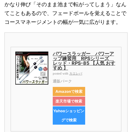
かなり伸び「そのまま池まで転がってしまう」なん
てこともあるので、フェードボールを覚えることで
コースマネージメントの幅が一気に広がります。
パワースラッガー パワーア
ップ練習用 RPSシリーズ
レッド・RPS-85 【人気 おす
すめ 】
カエレバ
posted with
通販パーク
Amazonで検索
楽天市場で検索
Yahooショッピン
グで検索