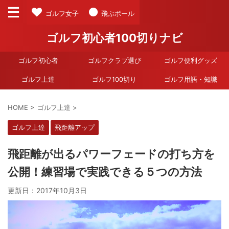
ゴルフ女子
飛ぶボール
ゴルフ初心者100切りナビ
ゴルフ初心者
ゴルフクラブ選び
ゴルフ便利グッズ
ゴルフ上達
ゴルフ100切り
ゴルフ用語・知識
HOME
>
ゴルフ上達
>
ゴルフ上達
飛距離アップ
飛距離が出るパワーフェードの打ち方を
公開！練習場で実践できる５つの方法
更新日：
2017年10月3日