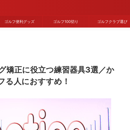
ゴルフ便利グッズ
ゴルフ100切り
ゴルフクラブ選び
グ矯正に役立つ練習器具3選／か
フる人におすすめ！