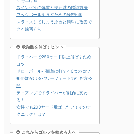
度を上げる
スイング別の弾道と持ち球の確認方法
フックボールを直すための練習5選
スライスしてしまう原因と簡単に改善で
きる練習方法
飛距離を伸ばすヒント
ドライバーで250ヤード以上飛ばすため
コツ
ドローボールが簡単に打てる6つのコツ
飛距離が出るパワーフェードの打ち方公
開
ティアップでドライバーが劇的に変わ
る！
女性でも200ヤード飛ばしたい！そのテ
クニックとは？
これからゴルフを始める人へ