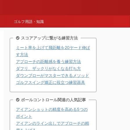
ゴルフ用語・知識
スコアアップに繋がる練習方法
ミート率を上げて飛距離を20ヤード伸ば
す方法
アプローチの距離感を養う練習方法
ダフリ、ザックリがなくなる打ち方
ダウンブローがマスターできるメソッド
ゴルフスイング矯正に役立つ練習器具
ボールコントロール関連の人気記事
アイアンショットの精度を高める5つの
ポイント
アイアンのライン出しでアプローチの精