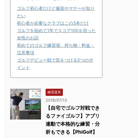
ゴルフ初心者だけど服装やマナーが知り
たい
初心者が必要なクラブはこの3本だけ
ゴルフを始めて1年でスコア100を切った
女性のお話
初めてのゴルフ練習場、持ち物・料金・
注意事項
ゴルフデビュー戦で気をつける5つのポ
イント
練習器具
2018/07/13
【自宅でゴルフ対戦でき
るファイゴルフ】アプリ
連動で本格的な練習・分
析もできる【PhiGolf】