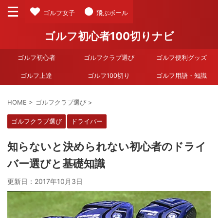
ゴルフ女子
飛ぶボール
ゴルフ初心者100切りナビ
ゴルフ初心者
ゴルフクラブ選び
ゴルフ便利グッズ
ゴルフ上達
ゴルフ100切り
ゴルフ用語・知識
HOME
>
ゴルフクラブ選び
>
ゴルフクラブ選び
ドライバー
知らないと決められない初心者のドライ
バー選びと基礎知識
更新日：
2017年10月3日