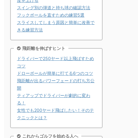
度を上げる
スイング別の弾道と持ち球の確認方法
フックボールを直すための練習5選
スライスしてしまう原因と簡単に改善で
きる練習方法
飛距離を伸ばすヒント
ドライバーで250ヤード以上飛ばすため
コツ
ドローボールが簡単に打てる6つのコツ
飛距離が出るパワーフェードの打ち方公
開
ティアップでドライバーが劇的に変わ
る！
女性でも200ヤード飛ばしたい！そのテ
クニックとは？
これからゴルフを始める人へ