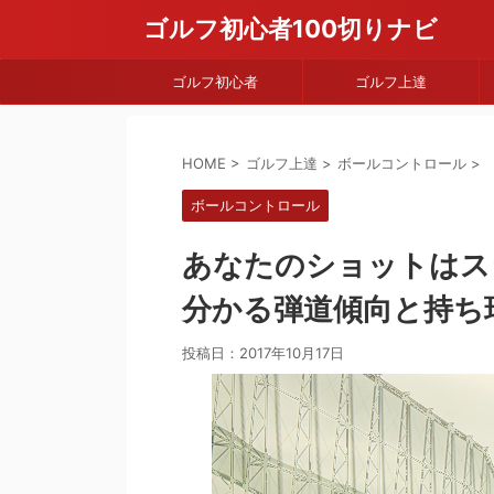
ゴルフ初心者100切りナビ
ゴルフ初心者
ゴルフ上達
HOME
>
ゴルフ上達
>
ボールコントロール
>
ボールコントロール
あなたのショットはス
分かる弾道傾向と持ち
投稿日：
2017年10月17日