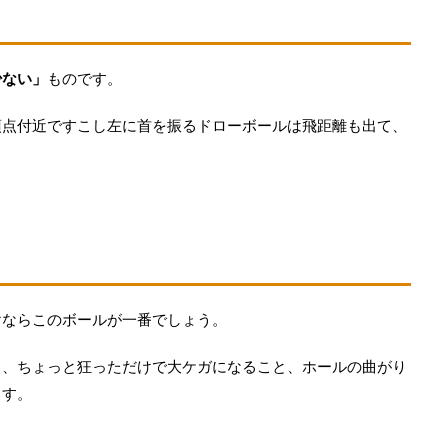
少ない」
ものです。
頂点付近ですこし左に首を振るドローボールは飛距離も出て、
けならこのボールが一番でしょう。
と、ちょっと狂っただけで大ケガになること、ホールの曲がり
ます。