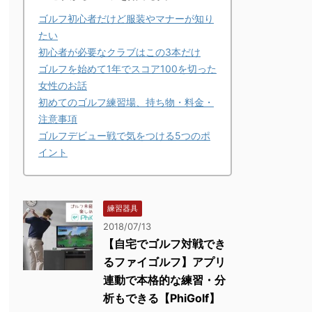
ゴルフ初心者だけど服装やマナーが知り
たい
初心者が必要なクラブはこの3本だけ
ゴルフを始めて1年でスコア100を切った
女性のお話
初めてのゴルフ練習場、持ち物・料金・
注意事項
ゴルフデビュー戦で気をつける5つのポ
イント
練習器具
2018/07/13
【自宅でゴルフ対戦でき
るファイゴルフ】アプリ
連動で本格的な練習・分
析もできる【PhiGolf】