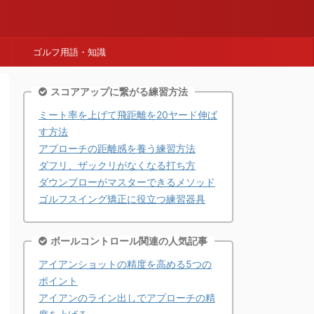
ゴルフ用語・知識
スコアアップに繋がる練習方法
ミート率を上げて飛距離を20ヤード伸ば
す方法
アプローチの距離感を養う練習方法
ダフリ、ザックリがなくなる打ち方
ダウンブローがマスターできるメソッド
ゴルフスイング矯正に役立つ練習器具
ボールコントロール関連の人気記事
アイアンショットの精度を高める5つの
ポイント
アイアンのライン出しでアプローチの精