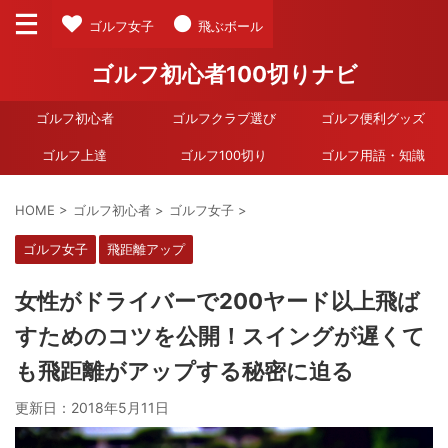
ゴルフ女子
飛ぶボール
ゴルフ初心者100切りナビ
ゴルフ初心者
ゴルフクラブ選び
ゴルフ便利グッズ
ゴルフ上達
ゴルフ100切り
ゴルフ用語・知識
HOME
>
ゴルフ初心者
>
ゴルフ女子
>
ゴルフ女子
飛距離アップ
女性がドライバーで200ヤード以上飛ば
すためのコツを公開！スイングが遅くて
も飛距離がアップする秘密に迫る
更新日：
2018年5月11日